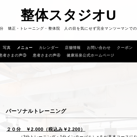
整体スタジオU
5分 矯正・トレーニング・整体院 人の目を気にせず完全マンツーマンで
写真
メニュー
カレンダー
店舗情報
お問い合わせ
クーポン
患者さまの声③
患者さまの声④
健康浴泉公式ホームページ
パーソナルトレーニング
２０分 ￥2,000（税込み￥2,200）
（3分トレーニング・1分インターバル）×５が基本コースにな