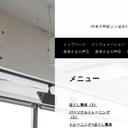
JR東中野駅より徒歩
トップページ
インフォメーション
患者さまの声①
患者さまの声②
メニュー
ほぐし整体（3）
パーソナルトレーニング
（1）
トレーニング+ほぐし整体