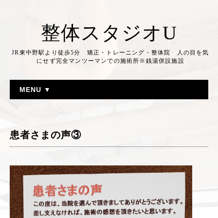
整体スタジオU
JR東中野駅より徒歩5分 矯正・トレーニング・整体院 人の目を気
にせず完全マンツーマンでの施術所※銭湯併設施設
MENU ▼
患者さまの声③